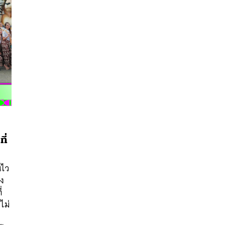
ี่
นไว
นหา
กง
SHARE
TWEET
LINE
EMAIL
่
ไม่