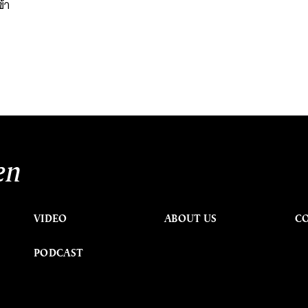
้า
en
VIDEO
ABOUT US
C
PODCAST