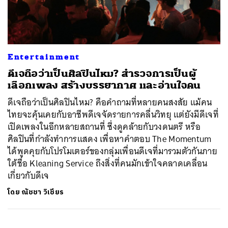
ค้นหา
Entertainment
SHARE
TWEET
LINE
EMAIL
ดีเจถือว่าเป็นศิลปินไหม? สำรวจการเป็นผู้
เลือกเพลง สร้างบรรยากาศ และอ่านใจคน
ดีเจถือว่าเป็นศิลปินไหม? คือคำถามที่หลายคนสงสัย แม้คน
ไทยจะคุ้นเคยกับอาชีพดีเจจัดรายการคลื่นวิทยุ แต่ยังมีดีเจที่
เปิดเพลงในอีกหลายสถานที่ ซึ่งดูคล้ายกับวงดนตรี หรือ
ศิลปินที่กำลังทำการแสดง เพื่อหาคำตอบ The Momentum
ได้พูดคุยกับโปรโมเตอร์ของกลุ่มเพื่อนดีเจที่มารวมตัวกันภาย
ใต้ชื่อ Kleaning Service ถึงสิ่งที่คนมักเข้าใจคลาดเคลื่อน
เกี่ยวกับดีเจ
โดย
ณัชชา วิเชียร