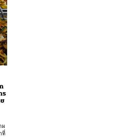
ลก
าร
ทย
นหา
SHARE
TWEET
LINE
EMAIL
าม
ที่