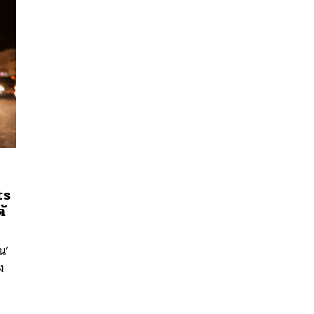
ts
นหา
้
SHARE
TWEET
LINE
EMAIL
น’
ง