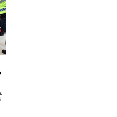
า
นหา
SHARE
TWEET
LINE
EMAIL
่น
่
า