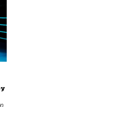
นหา
SHARE
TWEET
LINE
EMAIL
oy
นว