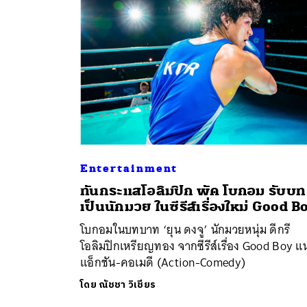
Entertainment
ค้
ทันกระแสโอลิมปิก พัค โบกอม รับบท
เป็นนักมวย ในซีรีส์เรื่องใหม่ Good B
โบกอมในบทบาท ‘ยุน ดงจู’ นักมวยหนุ่ม ดีกรี
โอลิมปิกเหรียญทอง จากซีรีส์เรื่อง Good Boy แ
แอ็กชัน-คอเมดี (Action-Comedy)
โดย
ณัชชา วิเชียร