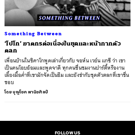
ค้นหา
SHARE
TWEET
LINE
EMAIL
Something Between
‘โปโก’ ฆาตกรต่อเนื่องในชุดและหน้ากากตัว
ตลก
เพื่อนบ้านในชิคาโกพูดเล่าเกี่ยวกับ จอห์น เวย์น แกซี ว่า เขา
เป็นคนโอบอ้อมและพูดจาดี ทุกคนชื่นชมงานปาร์ตี้หรืองาน
เลี้ยงมื้อค่ำที่เขามักจัดเป็นธีม และยังขำกับชุดตัวตลกที่เขาชื่น
ชอบ
โดย
บุญโชค พานิชศิลป์
FOLLOW US