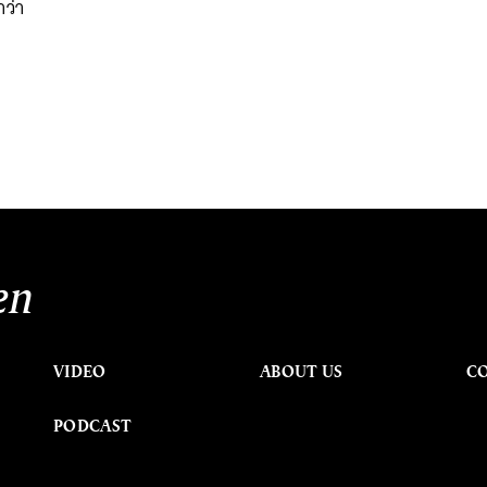
ำว่า
en
VIDEO
ABOUT US
C
PODCAST