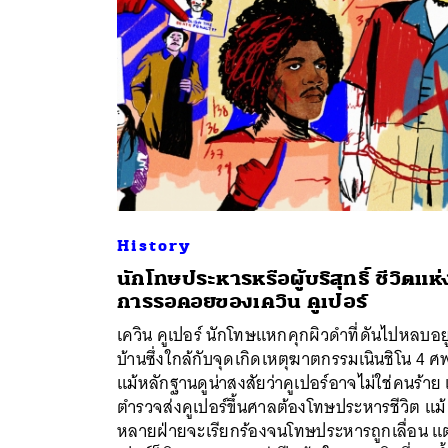
History
นักโทษประหารหรือผู้บริสุทธิ์ ชีวิตแห่
การรอคอยของเควิน คูเปอร์
เควิน คูเปอร์ นักโทษแหกคุกผิวดำที่ดันไปหลบอยู
ค้
บ้านซึ่งใกล้กับจุดเกิดเหตุฆาตกรรมเนินชิโน 4 ศ
แม้หลักฐานดูน่าสงสัยว่าคูเปอร์อาจไม่ใช่คนร้าย 
ตำรวจส่งคูเปอร์ขึ้นศาลต้องโทษประหารชีวิต แม้
หลายฝ่ายจะเรียกร้องจนโทษประหารถูกเลื่อน แต