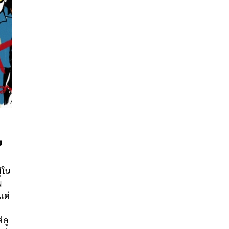
ง
่ใน
นหา
พ
SHARE
TWEET
LINE
EMAIL
แต่
่คู