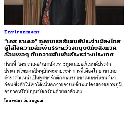
ค้นหา
SHARE
TWEET
LINE
EMAIL
Environment
“เคส ราเดอ” ทูตเนเธอร์แลนด์ประจำเมืองไทย
ผู้ใส่ใจความสัมพันธ์ระหว่างมนุษย์กับสิ่งแวด
ล้อมพอๆ กับความสัมพันธ์ระหว่างประเทศ
ก่อนที่ 'เคส ราเดอ' เอกอัครราชทูตเนเธอร์แลนด์ประจำ
ประเทศไทยคนปัจจุบันจะมาประจำการที่เมืองไทย เขาเคย
ดำรงตำแหน่งเป็นทูตอาร์กติกคนแรกของเนเธอร์แลนด์มา
ก่อน ซึ่งทำให้เขาได้เห็นสภาวะการเปลี่ยนแปลงของสภาพภูมิ
อากาศหรือปัญหาโลกร้อนด้วยตาตัวเอง
โดย
พนิชา อิ่มสมบูรณ์