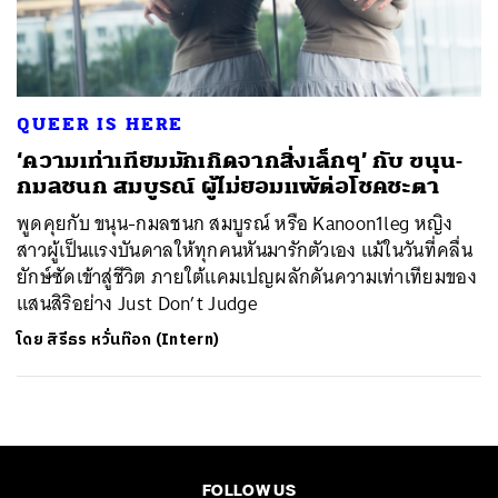
ค้นหา
SHARE
TWEET
LINE
EMAIL
QUEER IS HERE
‘ความเท่าเทียมมักเกิดจากสิ่งเล็กๆ’ กับ ขนุน-
กมลชนก สมบูรณ์ ผู้ไม่ยอมแพ้ต่อโชคชะตา
พูดคุยกับ ขนุน-กมลชนก สมบูรณ์ หรือ Kanoon1leg หญิง
สาวผู้เป็นแรงบันดาลให้ทุกคนหันมารักตัวเอง แม้ในวันที่คลื่น
ยักษ์ซัดเข้าสู่ชีวิต ภายใต้แคมเปญผลักดันความเท่าเทียมของ
แสนสิริอย่าง Just Don’t Judge
โดย
สิรีธร หวั่นท๊อก (Intern)
FOLLOW US