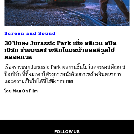
ค้นหา
SHARE
TWEET
LINE
EMAIL
Screen and Sound
30 ปีของ Jurassic Park เมื่อ สตีเวน สปีล
เบิร์ก ร่ายมนตร์ พลิกโฉมหน้าฮอลลีวูดไป
ตลอดกาล
เรื่องราวของ Jurassic Park ผลงานชิ้นโบว์แดงของสตีเวน ส
ปีลเบิร์ก ที่ทิ้งมรดกให้วงการหนังด้วนการสร้างจินตนาการ
และความเป็นไปได้ที่ไร้ซึ่งขอบเขต
โดย
Man On Film
FOLLOW US