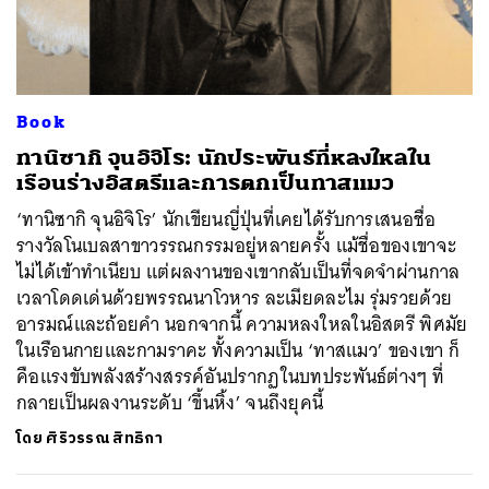
ค้นหา
Book
SHARE
TWEET
LINE
EMAIL
ทานิซากิ จุนอิจิโร: นักประพันธ์ที่หลงใหลใน
เรือนร่างอิสตรีและการตกเป็นทาสแมว
‘ทานิซากิ จุนอิจิโร’ นักเขียนญี่ปุ่นที่เคยได้รับการเสนอชื่อ
รางวัลโนเบลสาขาวรรณกรรมอยู่หลายครั้ง แม้ชื่อของเขาจะ
ไม่ได้เข้าทำเนียบ แต่ผลงานของเขากลับเป็นที่จดจำผ่านกาล
เวลาโดดเด่นด้วยพรรณนาโวหาร ละเมียดละไม รุ่มรวยด้วย
อารมณ์และถ้อยคำ นอกจากนี้ ความหลงใหลในอิสตรี พิศมัย
ในเรือนกายและกามราคะ ทั้งความเป็น ‘ทาสแมว’ ของเขา ก็
คือแรงขับพลังสร้างสรรค์อันปรากฏในบทประพันธ์ต่างๆ ที่
กลายเป็นผลงานระดับ ‘ขึ้นหิ้ง’ จนถึงยุคนี้
โดย
ศิริวรรณ สิทธิกา