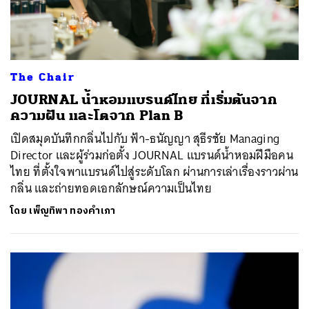
The Chair
JOURNAL น้ำหอมแบรนด์ไทย ที่เริ่มต้นจาก
ความฝัน และโตจาก Plan B
เปิดสมุดบันทึกกลิ่นไปกับ ฟ้า-ธนัญญา สุธีรชัย Managing
Director และผู้ร่วมก่อตั้ง JOURNAL แบรนด์น้ำหอมฝีมือคน
ไทย ที่ตั้งใจพาแบรนด์ไปสู่ระดับโลก ผ่านการเล่าเรื่องราวผ่าน
กลิ่น และถ่ายทอดเอกลักษณ์ความเป็นไทย
โดย
เพ็ญทิพา ทองคำเภา
ค้นหา
SHARE
TWEET
LINE
EMAIL