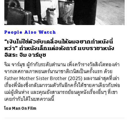
ค้นหา
People Also Watch
SHARE
TWEET
LINE
EMAIL
“เงินไม่ใช่ตัวขับเคลื่อนให้ผมอยากทำหนังนี่
หว่า” ทำหนังเล็กแต่อหังการ์ แบบราชาหนัง
อิสระ จิม จาร์มุช
จิม จาร์มุช ผู้กำกับระดับตำนาน เพิ่งคว้ารางวัลสิงโตทองคำ
จากเทศกาลภาพยนตร์นานาชาติเวนิสเป็นครั้งแรก ด้วย
Father Mother Sister Brother (2025) ผลงานล่าสุดที่เล่า
เรื่องพี่น้องซึ่งกลับมารวมตัวกันอีกครั้งใต้ชายคาเดียวกับพ่อ
แม่ผู้เหินห่าง และคุณยังสามารถย้อนดูหนังเรื่องอื่นๆ ที่เขา
เคยกำกับได้ในบทความนี้
โดย
Man On Film