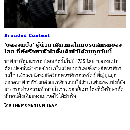
ค้นหา
SHARE
TWEET
LINE
EMAIL
Branded Content
‘บลองแปง’ ผู้นำนาฬิกากลไกแบรนด์แรกของ
โลก ที่ยังรักษาหัวใจดั้งเดิมไว้ได้จนทุกวันนี้
นาฬิกาเรือนแรกของโลกเกิดขึ้นในปี 1735 โดย ‘บลองแปง’
ดัดแปลงชั้นล่างของโรงนาในสวิตเซอร์แลนด์มาผลิตนาฬิกา
กลไก แม้ช่วงหนึ่งจะเกิดวิกฤตนาฬิกาควอร์ตซ์ ที่ญี่ปุ่นบุก
ตลาดนาฬิกาทั่วโลกด้วยนาฬิกาแบบใส่ถ่าน แต่บลองแปงก็ยัง
สามารถผ่านความท้าทายในช่วงเวลานั้นมา โดยที่ยังรักษาอัต
ลักษณ์ดั้งเดิมของแบรนด์ไว้ได้สำเร็จ
โดย
THE MOMENTUM TEAM