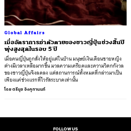
ค้นหา
SHARE
TWEET
LINE
EMAIL
Global Affairs
เมื่ออัตราการฆ่าตัวตายของชาวญี่ปุ่นช่วงสิ้นปี
พุ่งสูงสุดในรอบ 5 ปี
เมื่อคนญี่ปุ่นถูกสั่งให้อยู่แต่ในบ้าน มนุษย์เงินเดือนชายหญิง
ต่างมีเวลาเหลือมากขึ้น มวลความเครียดและความวิตกกังวล
ของชาวญี่ปุ่นจึงลดลง แต่สถานการณ์ทั้งหมดที่กล่าวมาเป็น
เพียงแค่ช่วงแรกที่ไวรัสระบาดเท่านั้น
โดย
ตรีนุช อิงคุทานนท์
FOLLOW US