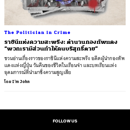
ค้นหา
SHARE
TWEET
LINE
EMAIL
The Politician in Crime
ราชินีแห่งความสะพรึง: ตำนานกองทัพแดง
“พวกเรามีส่วนทำให้คนบริสุทธิ์ตาย”
ชวนอ่านเรื่องราวของราชินีแห่งความสะพรึง อดีตผู้นำกองทัพ
แดงแห่งญี่ปุ่น วันคืนของชีวิตในเรือนจำ และบทเรียนแห่ง
อุดมการณ์ที่นำมาซึ่งความสูญเสีย
โดย
I’m John
FOLLOW US