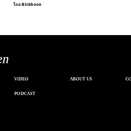
โดย
Bickboon
en
VIDEO
ABOUT US
C
PODCAST