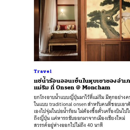
Travel
แช่น้ำร้อนออนเซ็นในหุบเขาของอำเ
แม่ริม ที่ Onsen @ Moncham
ค้
ยกโรงอาบน้ำแบบญี่ปุ่นมาไว้ที่แม่ริม มีทุกอย่าง
ในแบบ traditional onsen สำหรับคนที่ชอบเอาต
เองไปจุ่มในบ่อน้ำร้อน ไม่ต้องซื้อตั๋วเครื่องบินไป
ถึงญี่ปุ่น แค่หารถขับออกมาจากเมืองเชียงใหม่
สวรรค์อยู่ห่างออกไปไม่ถึง 40 นาที