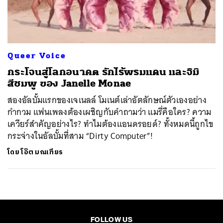
ค้นหา
SHARE
TWEET
LINE
EMAIL
Queer Voice
กระโจนสู่โลกอนาคต รักไร้พรมแดน และจิมิ
สีชมพู ของ Janelle Monae
สองอัลบั้มแรกของเจเนลล์ โมเนต์เล่าอัตลักษณ์ตัวเองอย่าง
กำกวม แฟนเพลงต้องเผชิญกับคำถามว่า แมรี่คือใคร? ความ
เควียร์สำคัญอย่างไร? ทำไมต้องแอนดรอยด์? ทั้งหมดนี้ถูกไข
กระจ่างในอัลบั้มที่สาม “Dirty Computer”!
โดย
โอ๊ต มณเฑียร
FOLLOW US