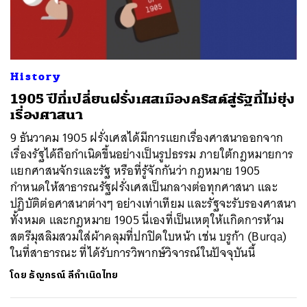
ค้นหา
History
SHARE
TWEET
LINE
EMAIL
1905 ปีที่เปลี่ยนฝรั่งเศสเมืองคริสต์สู่รัฐที่ไม่ยุ่ง
เรื่องศาสนา
9 ธันวาคม 1905 ฝรั่งเศสได้มีการแยกเรื่องศาสนาออกจาก
เรื่องรัฐได้ถือกำเนิดขึ้นอย่างเป็นรูปธรรม ภายใต้กฎหมายการ
แยกศาสนจักรและรัฐ หรือที่รู้จักกันว่า กฎหมาย 1905
กำหนดให้สาธารณรัฐฝรั่งเศสเป็นกลางต่อทุกศาสนา และ
ปฏิบัติต่อศาสนาต่างๆ อย่างเท่าเทียม และรัฐจะรับรองศาสนา
ทั้งหมด และกฎหมาย 1905 นี่เองที่เป็นเหตุให้เเกิดการห้าม
สตรีมุสลิมสวมใส่ผ้าคลุมที่ปกปิดใบหน้า เช่น บรูก้า (Burqa)
ในที่สาธารณะ ที่ได้รับการวิพากษ์วิจารณ์ในปัจจุบันนี้
โดย
ธัญภรณ์ ลีกำเนิดไทย