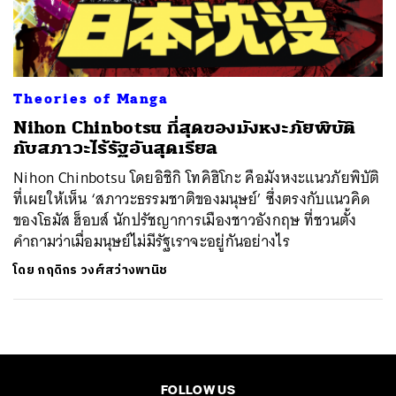
ค้นหา
SHARE
TWEET
LINE
EMAIL
Theories of Manga
Nihon Chinbotsu ที่สุดของมังหงะภัยพิบัติ
กับสภาวะไร้รัฐอันสุดเรียล
Nihon Chinbotsu โดยอิชิกิ โทคิฮิโกะ คือมังหงะแนวภัยพิบัติ
ที่เผยให้เห็น ‘สภาวะธรรมชาติของมนุษย์’ ซึ่งตรงกับแนวคิด
ของโธมัส ฮ็อบส์ นักปรัชญาการเมืองชาวอังกฤษ ที่ชวนตั้ง
คำถามว่าเมื่อมนุษย์ไม่มีรัฐเราจะอยู่กันอย่างไร
โดย
กฤดิกร วงศ์สว่างพานิช
FOLLOW US