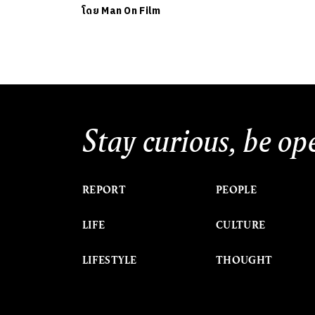
โดย
Man On Film
Stay curious, be op
REPORT
PEOPLE
LIFE
CULTURE
LIFESTYLE
THOUGHT