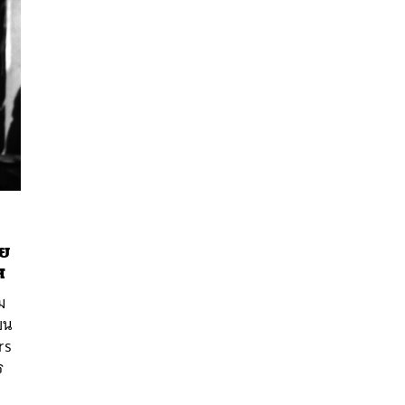
ย
ส
นหา
ม
SHARE
TWEET
LINE
EMAIL
บน
rs
ร