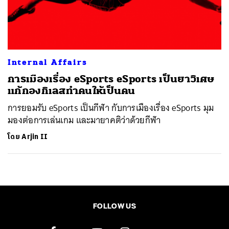
ค้นหา
SHARE
TWEET
LINE
EMAIL
Internal Affairs
การเมืองเรื่อง eSports eSports เป็นยาวิเศษ
แก้กองกิเลสทำคนให้เป็นคน
การยอมรับ eSports เป็นกีฬา กับการเมืองเรื่อง eSports มุม
มองต่อการเล่นเกม และมายาคติว่าด้วยกีฬา
โดย
Arjin II
FOLLOW US