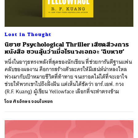
Lost in Thought
นิยาย Psychological Thriller เสียดสีวงการ
หนังสือ ชวนลุ้นว่าเมื่อไรนางเอกจะ ‘ฉิบหาย’
หนึ่งในอาวุธทรงพลังที่สุดของนักเขียน ที่ช่วยการันตีฐานแฟน
คลับของผลงาน คือการสร้างตัวละครให้มีเสน่ห์น่าหลงใหล
พ่วงมากับเป้าหมายชีวิตที่ท้าทาย จนเราอดไม่ได้ที่จะเอาใจ
ช่วยให้พวกเขาไปถึงฝั่งฝัน แต่เห็นได้ชัดว่า อาร์.เอฟ. กวง
(R.F. Kuang) ผู้เขียน Yellowface เลือกที่จะทำตรงข้าม
โดย
ศิรอักษร จอมใบหยก
ค้นหา
SHARE
TWEET
LINE
EMAIL