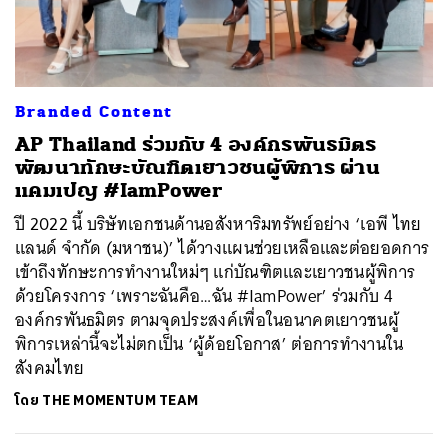
ค้นหา
Branded Content
SHARE
TWEET
LINE
EMAIL
AP Thailand ร่วมกับ 4 องค์กรพันธมิตร
พัฒนาทักษะบัณฑิตเยาวชนผู้พิการ ผ่าน
แคมเปญ #IamPower
ปี 2022 นี้ บริษัทเอกชนด้านอสังหาริมทรัพย์อย่าง ‘เอพี ไทย
แลนด์ จำกัด (มหาชน)’ ได้วางแผนช่วยเหลือและต่อยอดการ
เข้าถึงทักษะการทำงานใหม่ๆ แก่บัณฑิตและเยาวชนผู้พิการ
ด้วยโครงการ ‘เพราะฉันคือ…ฉัน #IamPower’ ร่วมกับ 4
องค์กรพันธมิตร ตามจุดประสงค์เพื่อในอนาคตเยาวชนผู้
พิการเหล่านี้จะไม่ตกเป็น ‘ผู้ด้อยโอกาส’ ต่อการทำงานใน
สังคมไทย
โดย
THE MOMENTUM TEAM