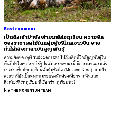
ค้นหา
SHARE
TWEET
LINE
EMAIL
Environment
เป็นถึงเจ้าป่ายังพ่ายแพ้ต่อทุเรียน ความฮิต
ของราชาผลไม้ในกลุ่มผู้บริโภคชาวจีน อาจ
ทำให้เสือมาลายันสูญพันธุ์
ความฮิตของทุเรียนส่งผลกระทบไปถึงเสือที่ใกล้สูญพันธุ์ใน
พื้นที่ป่าในเขตเราบ์ รัฐปะหัง เพราะขณะนี้ มีการเผาและแผ้ว
ถางป่าเพื่อปลูกทุเรียนพันธุ์มูซังคิง (Musang King) แถมป่า
ละแวกนี้ยังเป็นหมุดหมายของนักท่องเที่ยวจากจีนและ
สิงคโปร์ที่รักทุเรียน ที่เรียกว่า ‘ทุเรียนทัวร์’
โดย
THE MOMENTUM TEAM