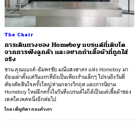
ค้นหา
SHARE
TWEET
LINE
EMAIL
The Chair
การเดินทางของ Homeboy แบรนด์ที่เติบโต
จากการฟังลูกค้า และอยากทำเสื้อผ้าที่ถูกใส่
จริง
ชวน คุณแบงค์-อัมพรชัย มณีแสงสาคร แห่ง Homeboy มา
ย้อนเล่าตั้งแต่วันแรกที่ยังเป็นเพียงร้านเล็กๆ ไปจนถึงวันที่
ต้องตัดสินใจครั้งใหญ่ท่ามกลางวิกฤต และการนิยาม
Homeboy ใหม่อีกครั้งในวันที่แบรนด์ไม่ได้เป็นแค่เสื้อผ้าของ
เพศใดเพศหนึ่งอีกต่อไป
โดย
เพ็ญทิพา ทองคำเภา