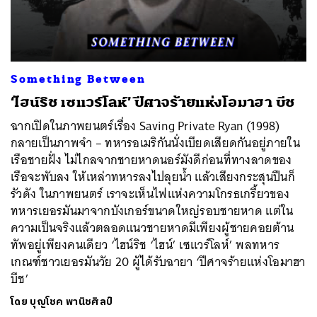
ค้นหา
Something Between
SHARE
TWEET
LINE
EMAIL
‘ไฮน์ริช เซแวร์โลห์’ ปีศาจร้ายแห่งโอมาฮา บีช
ฉากเปิดในภาพยนตร์เรื่อง Saving Private Ryan (1998)
กลายเป็นภาพจำ – ทหารอเมริกันนั่งเบียดเสียดกันอยู่ภายใน
เรือชายฝั่ง ไม่ไกลจากชายหาดนอร์มังดีก่อนที่ทางลาดของ
เรือจะพับลง ให้เหล่าทหารลงไปลุยน้ำ แล้วเสียงกระสุนปืนก็
รัวดัง ในภาพยนตร์ เราจะเห็นไฟแห่งความโกรธเกรี้ยวของ
ทหารเยอรมันมาจากบังเกอร์ขนาดใหญ่รอบชายหาด แต่ใน
ความเป็นจริงแล้วตลอดแนวชายหาดมีเพียงผู้ชายคอยต้าน
ทัพอยู่เพียงคนเดียว ‘ไฮน์ริช ‘ไฮน์’ เซแวร์โลห์’ พลทหาร
เกณฑ์ชาวเยอรมันวัย 20 ผู้ได้รับฉายา ‘ปีศาจร้ายแห่งโอมาฮา
บีช’
โดย
บุญโชค พานิชศิลป์