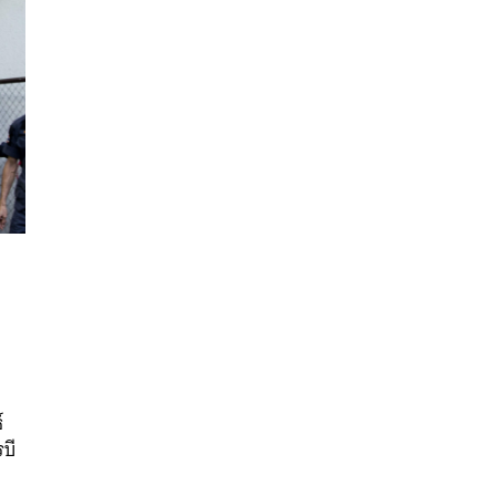
นหา
SHARE
TWEET
LINE
EMAIL
์
บี