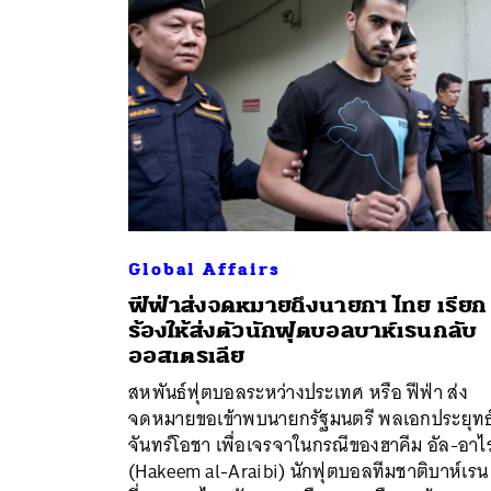
Global Affairs
ฟีฟ่าส่งจดหมายถึงนายกฯ ไทย เรียก
ร้องให้ส่งตัวนักฟุตบอลบาห์เรนกลับ
ค้
ออสเตรเลีย
สหพันธ์ฟุตบอลระหว่างประเทศ หรือ ฟีฟ่า ส่ง
จดหมายขอเข้าพบนายกรัฐมนตรี พลเอกประยุทธ
จันทร์โอชา เพื่อเจรจาในกรณีของฮาคีม อัล-อาไร
(Hakeem al-Araibi) นักฟุตบอลทีมชาติบาห์เรน