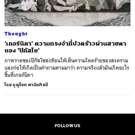
ค้นหา
SHARE
TWEET
LINE
EMAIL
Thought
‘เกอร์นิคา’ ความทรงจำที่ปวดร้าวผ่านสายตา
ของ ‘ปิกัสโซ’
ภาพวาดของปิกัสโซสะท้อนให้เห็นความโหดร้ายของสงคราม
และก่อให้เกิดเป็นคำถามตามมาว่า ความจริงแล้วมันเกิดอะไร
ขึ้นที่เกอร์นิคา
โดย
บุญโชค พานิชศิลป์
FOLLOW US