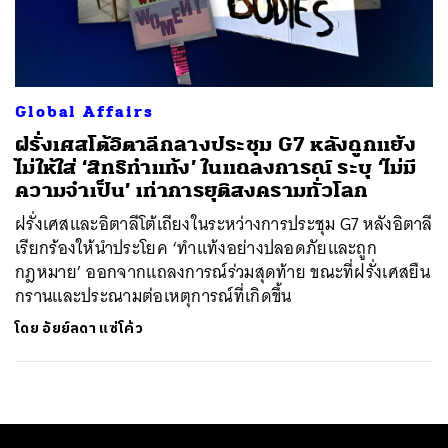
ค้นหา
SHARE
TWEET
LINE
EMAIL
Global Affairs
ฝรั่งเศสโต้อิตาลีกลางประชุม G7 หลังถูกแย้ง
ไม่ให้ใส่ ‘สิทธิทำแท้ง’ ในแถลงการณ์ ระบุ ‘ไม่มี
ความจำเป็น’ เท่าการยุติสงครามทั่วโลก
ฝรั่งเศสและอิตาลีโต้เถียงในระหว่างการประชุม G7 หลังอิตาลี
เรียกร้องให้นำประโยค ‘ทำแท้งอย่างปลอดภัยและถูก
กฎหมาย’ ออกจากแถลงการณ์ร่วมสุดท้าย ขณะที่ฝรั่งเศสยืน
กรานและประณามต่อเหตุการณ์ที่เกิดขึ้น
โดย
อัยย์ลดา แซ่โค้ว