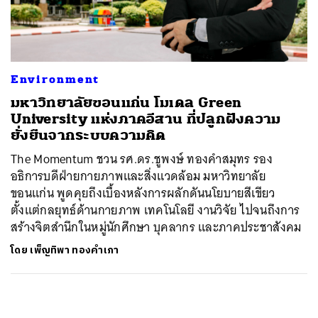
ค้นหา
SHARE
TWEET
LINE
EMAIL
Environment
มหาวิทยาลัยขอนแก่น โมเดล Green
University แห่งภาคอีสาน ที่ปลูกฝังความ
ยั่งยืนจากระบบความคิด
The Momentum ชวน รศ.ดร.ชูพงษ์ ทองคำสมุทร รอง
อธิการบดีฝ่ายกายภาพและสิ่งแวดล้อม มหาวิทยาลัย
ขอนแก่น พูดคุยถึงเบื้องหลังการผลักดันนโยบายสีเขียว
ตั้งแต่กลยุทธ์ด้านกายภาพ เทคโนโลยี งานวิจัย ไปจนถึงการ
สร้างจิตสำนึกในหมู่นักศึกษา บุคลากร และภาคประชาสังคม
โดย
เพ็ญทิพา ทองคำเภา