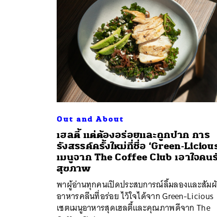
Out and About
เฮลตี้ แต่ต้องอร่อยและถูกปาก การ
รังสรรค์ครั้งใหม่ที่ชื่อ ‘Green-Liciou
ค้
เมนูจาก The Coffee Club เอาใจคนร
สุขภาพ
พาผู้อ่านทุกคนเปิดประสบการณ์ลิ้มลองและสัมผ
อาหารคลีนที่อร่อย ไว้ใจได้จาก Green-Licious
เซตเมนูอาหารสุดเฮลตี้และคุณภาพดีจาก The