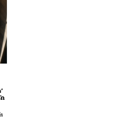
s’
นหา
ัก
SHARE
TWEET
LINE
EMAIL
ัส