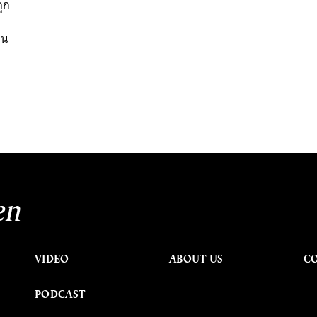
ูก
็น
en
VIDEO
ABOUT US
C
PODCAST