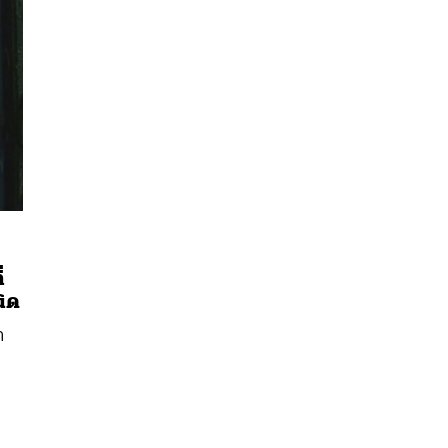
่
นิด
า
นหา
SHARE
TWEET
LINE
EMAIL