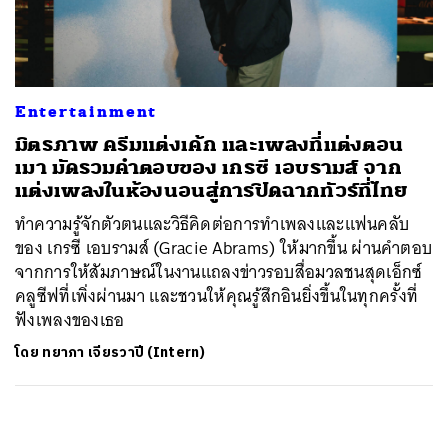
ค้นหา
SHARE
TWEET
LINE
EMAIL
Entertainment
มิตรภาพ ครีมแต่งเค้ก และเพลงที่แต่งตอน
เมา มัดรวมคำตอบของ เกรซี เอบรามส์ จาก
แต่งเพลงในห้องนอนสู่การปิดฉากทัวร์ที่ไทย
ทำความรู้จักตัวตนและวิธีคิดต่อการทำเพลงและแฟนคลับ
ของ เกรซี เอบรามส์ (Gracie Abrams) ให้มากขึ้น ผ่านคำตอบ
จากการให้สัมภาษณ์ในงานแถลงข่าวรอบสื่อมวลชนสุดเอ็กซ์
คลูซีฟที่เพิ่งผ่านมา และชวนให้คุณรู้สึกอินยิ่งขึ้นในทุกครั้งที่
ฟังเพลงของเธอ
โดย
ทยาภา เจียรวาปี (Intern)