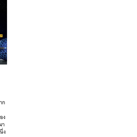
หาก
นหา
SHARE
TWEET
LINE
EMAIL
่อง
ามา
ึ่ง