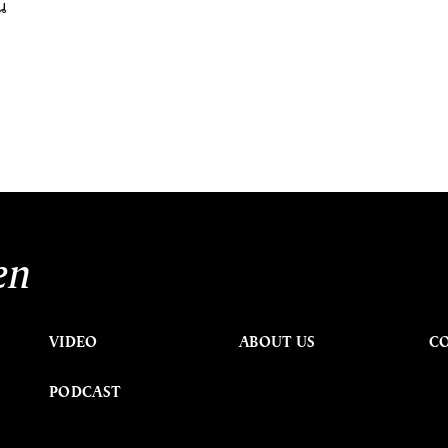
น
en
VIDEO
ABOUT US
C
PODCAST