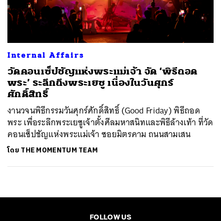
ค้นหา
SHARE
TWEET
LINE
EMAIL
Internal Affairs
วัดคอนเซ็ปชัญแห่งพระแม่เจ้า จัด ‘พิธีถอด
พระ’ ระลึกถึงพระเยซู เนื่องในวันศุกร์
ศักดิ์สิทธิ์
งานวจนพิธีกรรมวันศุกร์ศักดิ์สิทธิ์ (Good Friday) พิธีถอด
พระ เพื่อระลึกพระเยซูเจ้าตั้งศีลมหาสนิทและพิธีล้างเท้า ที่วัด
คอนเซ็ปชัญแห่งพระแม่เจ้า ซอยมิตรคาม ถนนสามเสน
โดย
THE MOMENTUM TEAM
FOLLOW US