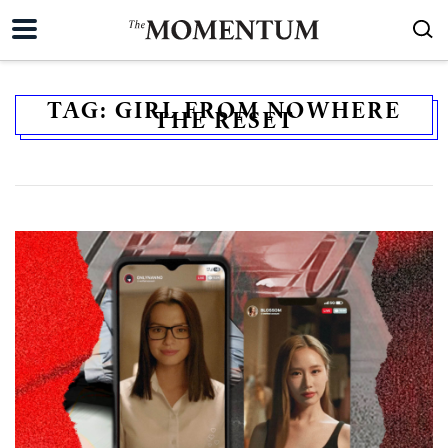
TAG:
GIRL FROM NOWHERE
THE RESET