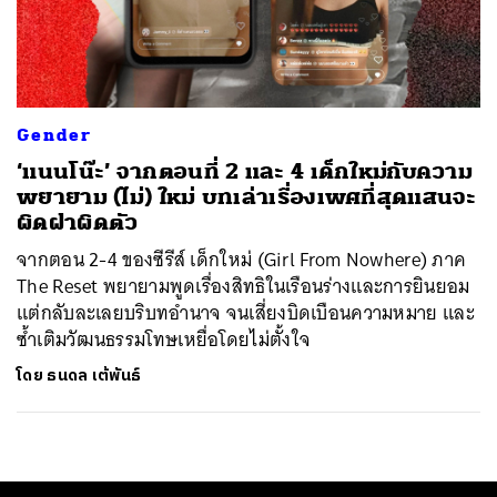
ค้นหา
SHARE
TWEET
LINE
EMAIL
Gender
‘แนนโน๊ะ’ จากตอนที่ 2 และ 4 เด็กใหม่กับความ
พยายาม (ไม่) ใหม่ บทเล่าเรื่องเพศที่สุดแสนจะ
ผิดฝาผิดตัว
จากตอน 2-4 ของซีรีส์ เด็กใหม่ (Girl From Nowhere) ภาค
The Reset พยายามพูดเรื่องสิทธิในเรือนร่างและการยินยอม
แต่กลับละเลยบริบทอำนาจ จนเสี่ยงบิดเบือนความหมาย และ
ซ้ำเติมวัฒนธรรมโทษเหยื่อโดยไม่ตั้งใจ
โดย
ธนดล เต้พันธ์