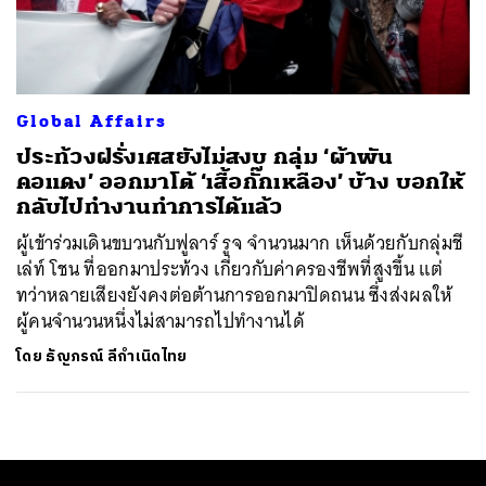
ค้นหา
SHARE
TWEET
LINE
EMAIL
Global Affairs
ประท้วงฝรั่งเศสยังไม่สงบ กลุ่ม ‘ผ้าพัน
คอแดง’ ออกมาโต้ ‘เสื้อกั๊กเหลือง’ บ้าง บอกให้
กลับไปทำงานทำการได้แล้ว
ผู้เข้าร่วมเดินขบวนกับฟูลาร์ รูจ จำนวนมาก เห็นด้วยกับกลุ่มชี
เล่ท์ โชน ที่ออกมาประท้วง เกี่ยวกับค่าครองชีพที่สูงขึ้น แต่
ทว่าหลายเสียงยังคงต่อต้านการออกมาปิดถนน ซึ่งส่งผลให้
ผู้คนจำนวนหนึ่งไม่สามารถไปทำงานได้
โดย
ธัญภรณ์ ลีกำเนิดไทย