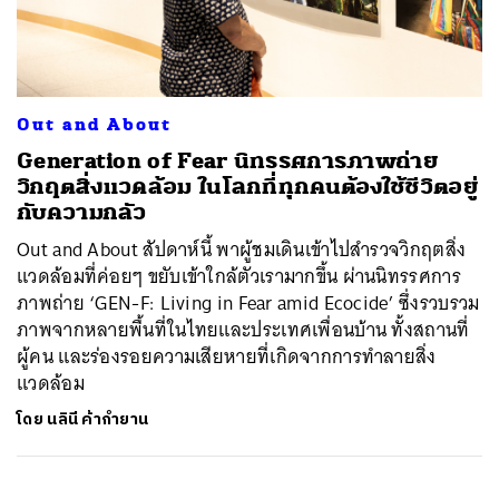
ค้นหา
Out and About
SHARE
TWEET
LINE
EMAIL
Generation of Fear นิทรรศการภาพถ่าย
วิกฤตสิ่งแวดล้อม ในโลกที่ทุกคนต้องใช้ชีวิตอยู่
กับความกลัว
Out and About สัปดาห์นี้ พาผู้ชมเดินเข้าไปสำรวจวิกฤตสิ่ง
แวดล้อมที่ค่อยๆ ขยับเข้าใกล้ตัวเรามากขึ้น ผ่านนิทรรศการ
ภาพถ่าย ‘GEN-F: Living in Fear amid Ecocide’ ซึ่งรวบรวม
ภาพจากหลายพื้นที่ในไทยและประเทศเพื่อนบ้าน ทั้งสถานที่
ผู้คน และร่องรอยความเสียหายที่เกิดจากการทำลายสิ่ง
แวดล้อม
โดย
นลินี ค้ากำยาน