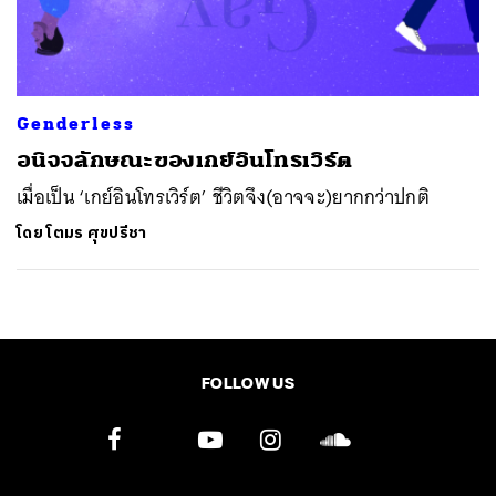
SHARE
TWEET
LINE
EMAIL
Genderless
อนิจจลักษณะของเกย์อินโทรเวิร์ต
เมื่อเป็น ‘เกย์อินโทรเวิร์ต’ ชีวิตจึง(อาจจะ)ยากกว่าปกติ
โดย
โตมร ศุขปรีชา
FOLLOW US