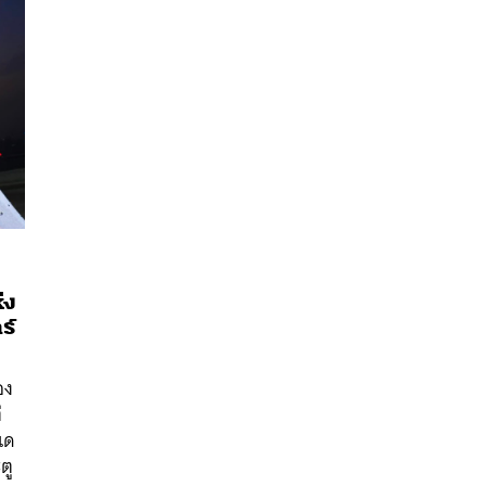
่ง
ร์
นหา
SHARE
TWEET
LINE
EMAIL
อง
่
แด
ตู