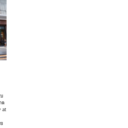
อบ
นหา
ไกล
SHARE
TWEET
LINE
EMAIL
y at
ดย