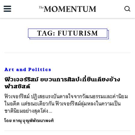
TAG:
FUTURISM
Art and Politics
ฟิวเจอร์ริสม์ ขบวนการศิลปะที่่ยืนเคียงข้าง
ฟาสซิสต์
ฟิวเจอร์ริสม์ ปฏิเสธแรงบันดาลใจจากวัฒนธรรมและค่านิยม
ในอดีต แต่ขณะเดียวกัน ฟิวเจอร์ริสม์ลุ่มหลงในความเป็น
ชาตินิยมอย่างสุดโต่ง...
โดย
ภาณุ บุญพิพัฒนาพงศ์
ค้นหา