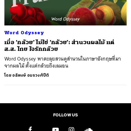
ค้นหา
SHARE
TWEET
LINE
EMAIL
Word Odyssey
เมื่อ ‘กล้วย’ ไม่ใช่ ‘กล้วย’: สำนวนผลไม้ แด่
ส.ส. ไทย ใจรักกล้วย
Word Odyssey พาตะลุยสวนดูสำนวนในภาษาอังกฤษที่มา
จากผลไม้ ตั้งแต่กล้วยถึงเลมอน
โดย
อธิพงษ์ อมรวงศ์ปีติ
FOLLOW US