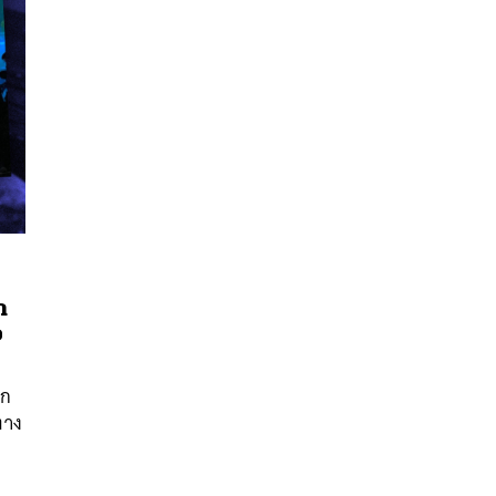
นหา
า
อ
SHARE
TWEET
LINE
EMAIL
ูก
ทาง