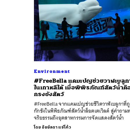
Environment
ค้
#FreeBella แคมเปญช่วยวาฬเบลูก
ในเกาหลีใต้ เมื่อพิพิธภัณฑ์สัตว์น้ำคื
กรงขังสัตว์
#FreeBella จากแคมเปญช่วยชีวิตวาฬเบลูกาที่ถ
กักขังในพิพิธภัณฑ์สัตว์น้ำล็อตเตเวิลด์ สู่คำถาม
จริยธรรมถึงอุตสาหกรรมการจัดแสดงสัตว์น้ำ
โดย
อัยย์ลดา แซ่โค้ว