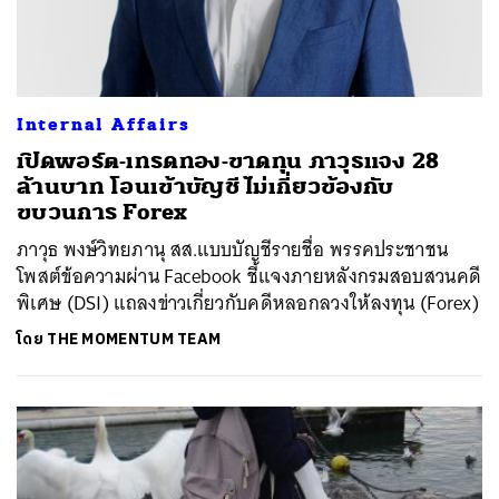
Internal Affairs
เปิดพอร์ต-เทรดทอง-ขาดทุน ภาวุธแจง 28
ล้านบาท โอนเข้าบัญชี ไม่เกี่ยวข้องกับ
ขบวนการ Forex
ภาวุธ พงษ์วิทยภานุ สส.แบบบัญชีรายชื่อ พรรคประชาชน
โพสต์ข้อความผ่าน Facebook ชี้แจงภายหลังกรมสอบสวนคดี
พิเศษ (DSI) แถลงข่าวเกี่ยวกับคดีหลอกลวงให้ลงทุน (Forex)
โดย
THE MOMENTUM TEAM
ค้นหา
SHARE
TWEET
LINE
EMAIL