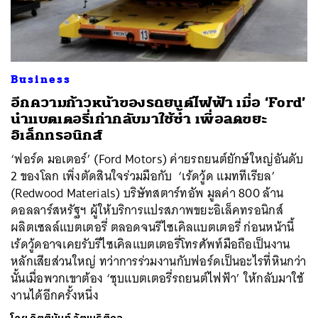
Business
ค้นหา
อีกความก้าวหน้าของรถยนต์ไฟฟ้า เมื่อ ‘Ford’
SHARE
TWEET
LINE
EMAIL
นำแบตเตอรี่เก่ากลับมาใช้ซ้ำ เพื่อลดขยะ
อิเล็กทรอนิกส์
‘ฟอร์ด มอเตอร์’ (Ford Motors) ค่ายรถยนต์ยักษ์ใหญ่อันดับ
2 ของโลก เพิ่งตัดสินใจร่วมมือกับ ‘เร้ดวู้ด แมททีเรียล’
(Redwood Materials) บริษัทสตาร์ทอัพ มูลค่า 800 ล้าน
ดอลลาร์สหรัฐฯ ผู้ให้บริการแปรสภาพขยะอิเล็คทรอนิกส์
ผลิตเซลล์แบตเตอรี่ ตลอดจนรีไซเคิลแบตเตอรี่ ก่อนหน้านี้
เร้ดวู้ดอาจเคยรับรีไซเคิลแบตเตอรี่โทรศัพท์มือถือเป็นงาน
หลักเสียส่วนใหญ่ ทว่าการร่วมงานกับฟอร์ดเป็นอะไรที่หินกว่า
นั้นเมื่อพวกเขาต้อง ‘ชุบแบตเตอรี่รถยนต์ไฟฟ้า’ ให้กลับมาใช้
งานได้อีกครั้งหนึ่ง