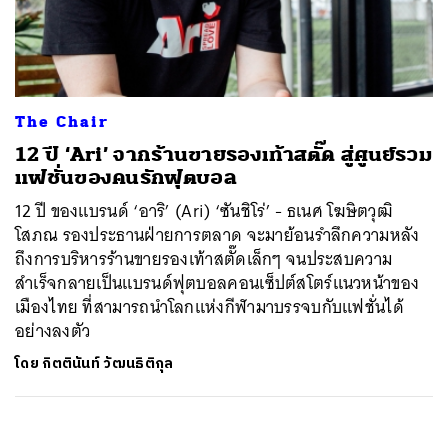
ค้นหา
SHARE
TWEET
LINE
EMAIL
The Chair
12 ปี ‘Ari’ จากร้านขายรองเท้าสตั๊ด สู่ศูนย์รวม
แฟชั่นของคนรักฟุตบอล
12 ปี ของแบรนด์ ‘อาริ’ (Ari) ‘ซันชิโร่’ - ธเนศ โฆษิตวุฒิ
โสภณ รองประธานฝ่ายการตลาด จะมาย้อนรำลึกความหลัง
ถึงการบริหารร้านขายรองเท้าสตั๊ดเล็กๆ จนประสบความ
สำเร็จกลายเป็นแบรนด์ฟุตบอลคอนเซ็ปต์สโตร์แนวหน้าของ
เมืองไทย ที่สามารถนำโลกแห่งกีฬามาบรรจบกับแฟชั่นได้
อย่างลงตัว
โดย
กิตตินันท์ วัฒนธิติกุล