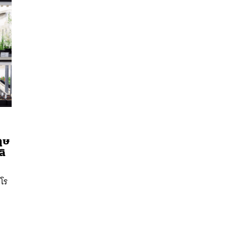
ฤษ
นหา
ลิ
SHARE
TWEET
LINE
EMAIL
คโร