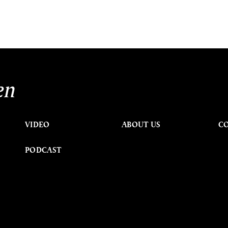
en
VIDEO
ABOUT US
C
PODCAST