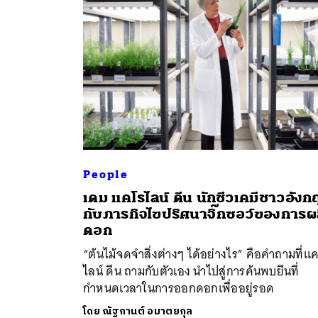
People
เดม แคโรไลน์ ดีน นักชีวเคมีชาวอังก
ค้
กับภารกิจไขปริศนาจิ๊กซอว์ของการผ
ดอก
“ต้นไม้จดจำสิ่งต่างๆ ได้อย่างไร” คือคำถามที่แ
ไลน์ ดีน ถามกับตัวเอง นำไปสู่การค้นพบยีนที่
กำหนดเวลาในการออกดอกเพื่ออยู่รอด
โดย
ณัฐกานต์ อมาตยกุล